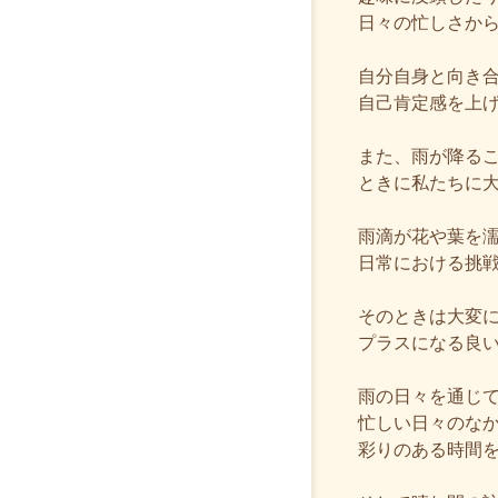
日々の忙しさか
自分自身と向き
自己肯定感を上
また、雨が降る
ときに私たちに
雨滴が花や葉を
日常における挑
そのときは大変
プラスになる良
雨の日々を通じ
忙しい日々のな
彩りのある時間